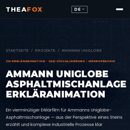
THEA
FOX
expand_more
DE
STARTSEITE
/
PROJEKTE
/ AMMANN UNIGLOBE
3D-ERKLÄRANIMATION · CAD-VISUALISIERUNG · MEHRSPRACHIG
AMMANN UNIGLOBE
ASPHALTMISCHANLAGE
ERKLÄRANIMATION
Ein vierminütiger Erklärfilm für Ammanns Uniglobe-
Asphaltmischanlage — aus der Perspektive eines Steins
erzählt und komplexe industrielle Prozesse klar