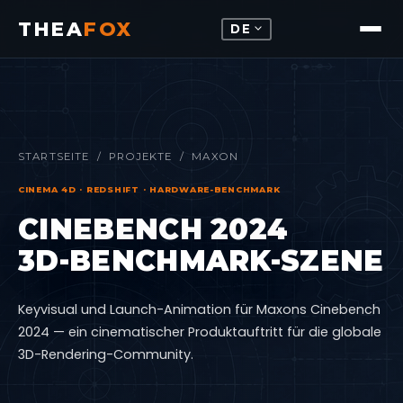
THEA
FOX
expand_more
DE
STARTSEITE
/
PROJEKTE
/ MAXON
CINEMA 4D · REDSHIFT · HARDWARE-BENCHMARK
CINEBENCH 2024
3D-BENCHMARK-SZENE
Keyvisual und Launch-Animation für Maxons Cinebench
2024 — ein cinematischer Produktauftritt für die globale
3D-Rendering-Community.