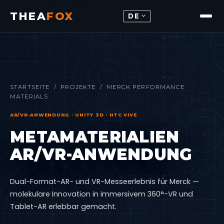
THEA
FOX
expand_more
DE
STARTSEITE
/
PROJEKTE
/ MERCK PERFORMANCE
MATERIALS
AR/VR-ANWENDUNG · UNITY 3D · HTC VIVE
METAMATERIALIEN
AR/VR-ANWENDUNG
Dual-Format-AR- und VR-Messeerlebnis für Merck —
molekulare Innovation in immersivem 360°-VR und
Tablet-AR erlebbar gemacht.