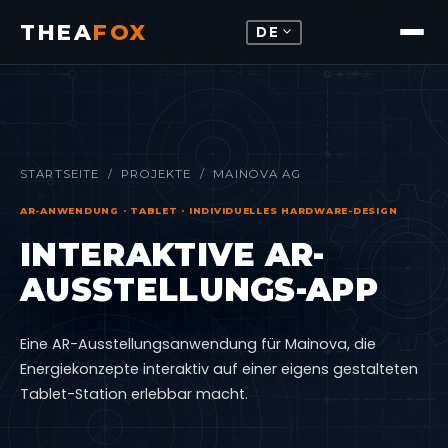
THEA
FOX
expand_more
DE
STARTSEITE
/
PROJEKTE
/ MAINOVA AG
AR-ANWENDUNG · TABLET · INDIVIDUELLES HARDWARE-DESIGN
INTERAKTIVE AR-
AUSSTELLUNGS-APP
Eine AR-Ausstellungsanwendung für Mainova, die
Energiekonzepte interaktiv auf einer eigens gestalteten
Tablet-Station erlebbar macht.